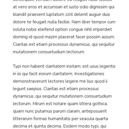
at vero eros et accumsan et iusto odio dignissim qui
blandit praesent luptatum zzril delenit augue duis
dolore te feugait nulla facilisi. Nam liber tempor cum
soluta nobis eleifend option congue nihil imperdiet
doming id quod mazim placerat facer possim assum.
Claritas est etiam processus dynamicus, qui sequitur
mutationem consuetudium lectorum.
Typi non habent claritatem insitam; est usus legentis
in iis qui facit eorum claritatem. Investigationes
demonstraverunt lectores legere me lius quod ii
legunt saepius. Claritas est etiam processus
dynamicus, qui sequitur mutationem consuetudium
lectorum. Mirum est notare quam littera gothica,
quam nunc putamus parum claram, anteposuerit
litterarum formas humanitatis per seacula quarta
decima et quinta decima. Eodem modo typi, qui