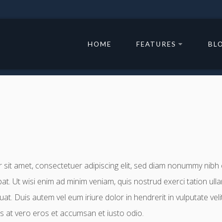
HOME
FEATURES
BL
sit amet, consectetuer adipiscing elit, sed diam nonummy nibh
at. Ut wisi enim ad minim veniam, quis nostrud exerci tation ullam
 Duis autem vel eum iriure dolor in hendrerit in vulputate veli
isis at vero eros et accumsan et iusto odio.