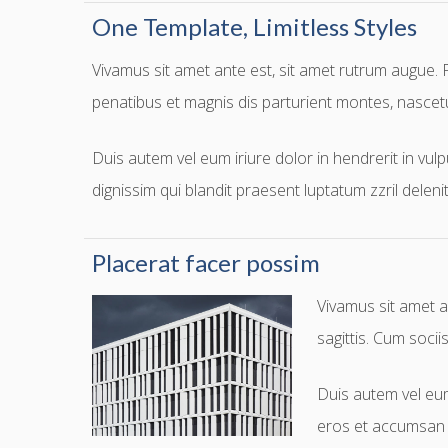
One Template, Limitless Styles
Vivamus sit amet ante est, sit amet rutrum augue. P
penatibus et magnis dis parturient montes, nascetu
Duis autem vel eum iriure dolor in hendrerit in vulp
dignissim qui blandit praesent luptatum zzril delenit
Placerat facer possim
Vivamus sit amet a
sagittis. Cum soci
Duis autem vel eum 
eros et accumsan et