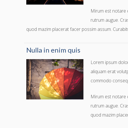
Mirum est notare q
rutrum augue. Cras
quod mazim placerat facer possim assum. Curabitur
Nulla in enim quis
Lorem ipsum dolor 
aliquam erat volutp
commodo consequ
Mirum est notare q
rutrum augue. Cras
quod mazim placer