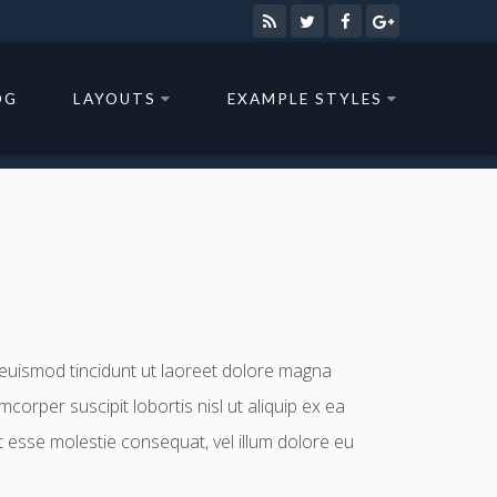
OG
LAYOUTS
EXAMPLE STYLES
 euismod tincidunt ut laoreet dolore magna
corper suscipit lobortis nisl ut aliquip ex ea
t esse molestie consequat, vel illum dolore eu