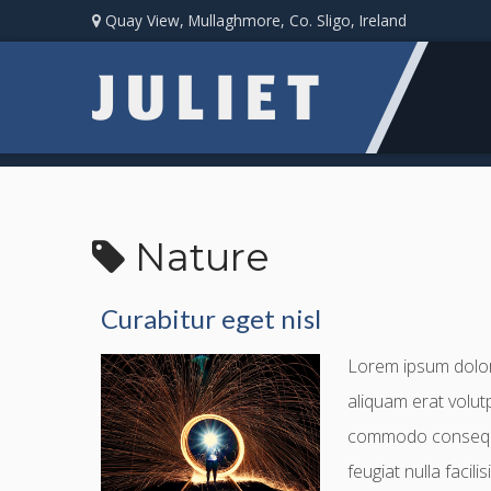
Quay View, Mullaghmore, Co. Sligo, Ireland
Nature
Curabitur eget nisl
Lorem ipsum dolor 
aliquam erat volutp
commodo consequat.
feugiat nulla facil