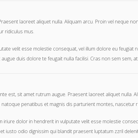
raesent laoreet aliquet nulla. Aliquam arcu. Proin vel neque non
r ridiculus mus.
utate velit esse molestie consequat, vel illum dolore eu feugiat n
 augue duis dolore te feugait nulla facilisi. Cras non sem sem, at
nte est, sit amet rutrum augue. Praesent laoreet aliquet nulla. A
is natoque penatibus et magnis dis parturient montes, nascetur 
iriure dolor in hendrerit in vulputate velit esse molestie consequa
 iusto odio dignissim qui blandit praesent luptatum zzril delenit 