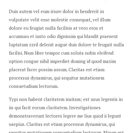
Duis autem vel eum iriure dolor in hendrerit in
vulputate velit esse molestie consequat, vel illum
dolore eu feugiat nulla facilisis at vero eros et
accumsan et iusto odio dignissim qui blandit praesent
luptatum zzril delenit augue duis dolore te feugait nulla
facilisi. Nam liber tempor cum soluta nobis eleifend
option congue nihil imperdiet doming id quod mazim
placerat facer possim assum. Claritas est etiam
processus dynamicus, qui sequitur mutationem
consuetudium lectorum.
Typi non habent claritatem insitam; est usus legentis in
iis qui facit eorum claritatem. Investigationes
demonstraverunt lectores legere me lius quod ii legunt
saepius. Claritas est etiam processus dynamicus, qui
sequitur mutationem consuetudium lectorum. Mirum est